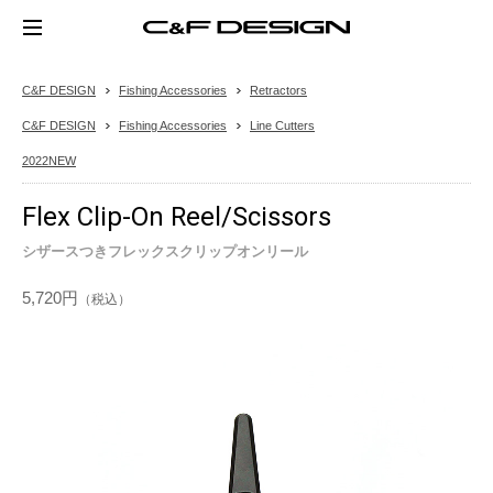
C&F DESIGN
Fishing Accessories
Retractors
C&F DESIGN
Fishing Accessories
Line Cutters
2022NEW
Flex Clip-On Reel/Scissors
シザースつきフレックスクリップオンリール
5,720円
（税込）