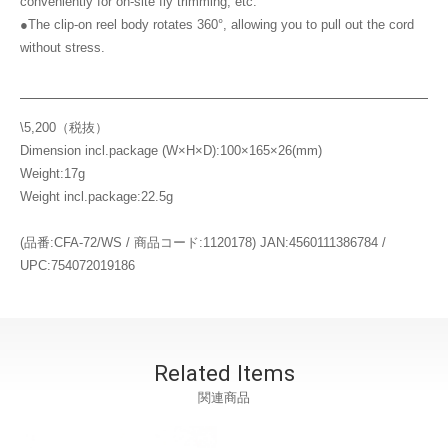
conveniently for on-site fly trimming, etc.
●The clip-on reel body rotates 360°, allowing you to pull out the cord
without stress.
\5,200（税抜）
Dimension incl.package (W×H×D):100×165×26(mm)
Weight:17g
Weight incl.package:22.5g
(品番:CFA-72/WS / 商品コード:1120178) JAN:4560111386784 /
UPC:754072019186
Related Items
関連商品