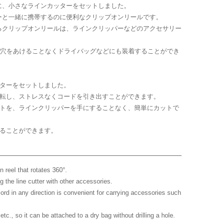
Head Cement
ルに、小さなラインカッターをセットしました。
Scissors
Applicator
タイイング・シザース
ーと一緒に携帯するのに便利なクリップオンリールです。
ヘッドセメント・アプリケータ
ー
るクリップオンリールは、ラインクリッパーなどのアクセサリー
Hackle Pliers
Extend Body Tool
ハックルプライヤー
エクステンドボディーツール
Finishers
、穴をあけることなくドライバッグなどにも装着することができ
フィニッシャー
Book/DVD
ッターをセットしました。
°回転し、ストレスなくコードを引き出すことができます。
ットを、ラインクリッパーを手にすることなく、簡単にカットで
することができます。
on reel that rotates 360°.
ng the line cutter with other accessories.
 cord in any direction is convenient for carrying accessories such
etc., so it can be attached to a dry bag without drilling a hole.