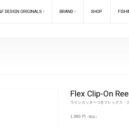
&F DESIGN ORIGINALS
BRAND
SHOP
FISH
EM
FISHING
ACCESSORIES
Line Management
Chest Storage
ラインマネジメント
チェストストレージ
Landing Net
Flex Clip-On Ree
Fly Patches
Accessories
フライパッチ
ランディングネットアクセサリ
ラインカッターつきフレックス・
ー
Retractors
Rod Holders
リトラクター
1,980 円
（税込）
ロッドホルダー
Line Cutters
Entomology
ラインカッター