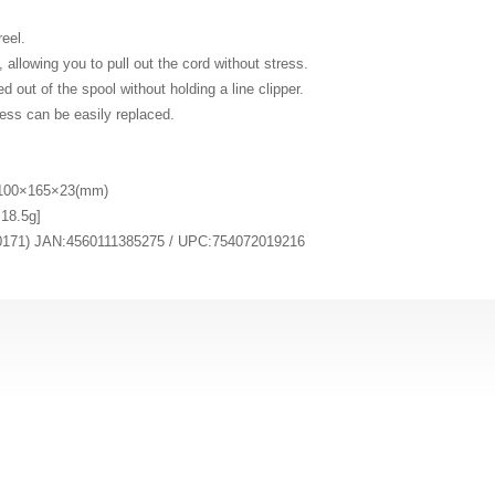
reel.
 allowing you to pull out the cord without stress.
d out of the spool without holding a line clipper.
ness can be easily replaced.
:100×165×23(mm)
:18.5g]
1) JAN:4560111385275 / UPC:754072019216