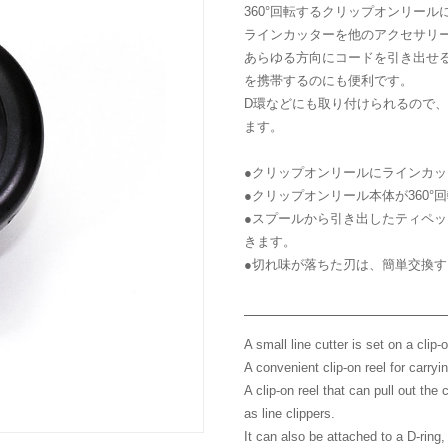
エントモロジー
360°回転するクリップオンリー
Spare Threaders
Accessories
ラインカッターを他のアクセサリ
スペアスレッダー
アクセサリー
あらゆる方向にコードを引き出せ
Dispensers
を携帯するのにも便利です。
ディスペンサー
D環などにも取り付けられるので
ます。
●クリップオンリールにラインカ
●クリップオンリール本体が360
●スプールから引き出したティペ
きます。
●切れ味が落ちた刃は、簡単交換
A small line cutter is set on a clip-
A convenient clip-on reel for carryi
A clip-on reel that can pull out the
as line clippers.
It can also be attached to a D-ring, 