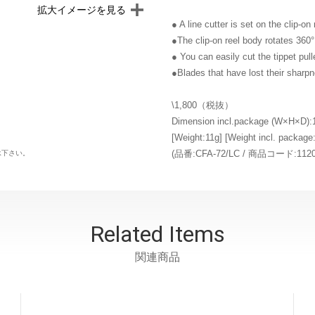
拡大イメージを見る
● A line cutter is set on the clip-on 
●The clip-on reel body rotates 360°,
● You can easily cut the tippet pulle
●Blades that have lost their sharp
\1,800（税抜）
Dimension incl.package (W×H×D)
[Weight:11g] [Weight incl. package
承下さい。
(品番:CFA-72/LC / 商品コード:112017
Related Items
関連商品