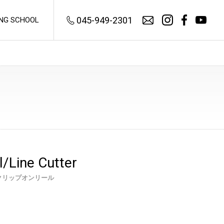
045-949-2301
ING SCHOOL
FLY TYING
Fly Tying Vises
Hair Stackers
フライタイイング
ヘアスタッカー
Vise Accessories
Dubbing Twisters
l/Line Cutter
バイスアクセサリー
ダビングツイスター
Fly Tying Accessories
クリップオンリール
Combs
フライタイイング・アクセサリ
タイイング・コーム
ー
Bodkins
Bobbin Holders
ボドキン
ボビンホルダー