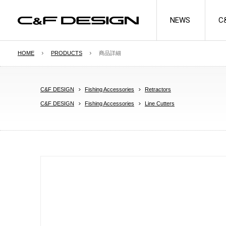
NEWS
C
HOME
PRODUCTS
商品詳細
SEE MORE
C&F DESIGN
Fishing Accessories
Retractors
C&F DESIGN
Fishing Accessories
Line Cutters
FLY CASES
UNIVERSAL SYST
FOAM
Professional Guide Series
System Foams/Flips
プロフェッショナルガイドシリーズ
システムフォーム/フリップ
Regular Series
Spare Tubes
レギュラーシリーズ
スペアチューブ
Tubefly Series
チューブフライシリーズ
Multi Series
マルチシリーズ