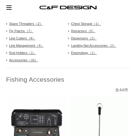
Spare Threaders（2）
Chest Storage（1）
Fly Patchs（7）
Retractors（5）
Line Cutters（8）
Dispensers（2）
Line Management（4）
Landing Net Accessories（2）
Rod Holders（1）
Entomology（1）
Accessories（16）
Fishing Accessories
全44件