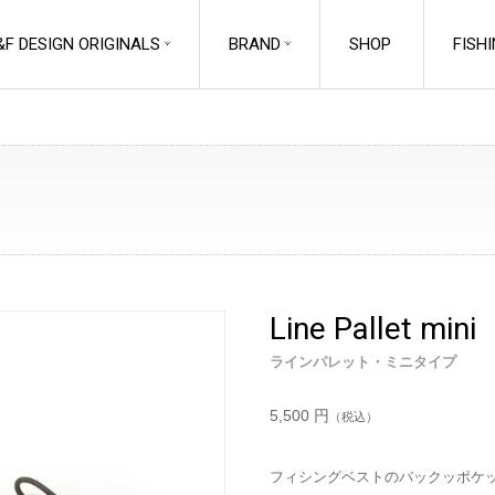
&F DESIGN ORIGINALS
BRAND
SHOP
FISH
EM
FISHING
ACCESSORIES
Line Management
Chest Storage
Line Pallet mini
ラインマネジメント
チェストストレージ
Landing Net
ラインパレット・ミニタイプ
Fly Patches
Accessories
フライパッチ
ランディングネットアクセサリ
ー
Retractors
5,500 円
（税込）
Rod Holders
リトラクター
ロッドホルダー
Line Cutters
フィシングベストのバックッポケ
Entomology
ラインカッター