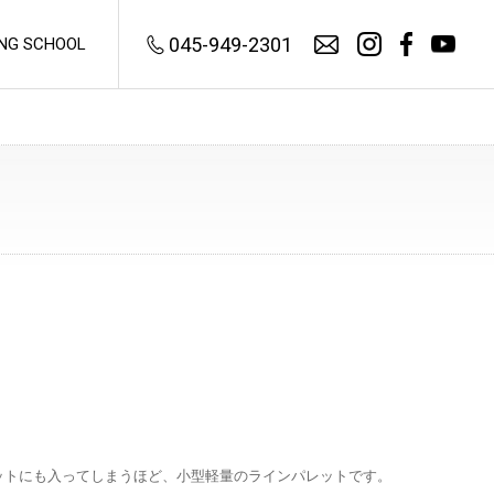
045-949-2301
ING SCHOOL
FLY TYING
Fly Tying Vises
Hair Stackers
フライタイイング
ヘアスタッカー
Vise Accessories
Dubbing Twisters
バイスアクセサリー
ダビングツイスター
Fly Tying Accessories
Combs
フライタイイング・アクセサリ
タイイング・コーム
ー
Bodkins
Bobbin Holders
ボドキン
ットにも入ってしまうほど、小型軽量のラインパレットです。
ボビンホルダー