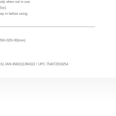
body when not in use.
2oz).
ay in before using.
:260×320×30(mm)
 JAN:4560111384322 / UPC:754072019254