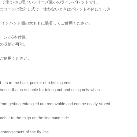
Head Cement
して使うのに程よいシリーズ最小のラインパレットです。
Scissors
Applicator
本のコーンは取外し式で、使わないときはパレット本体にすっき
タイイング・シザース
ヘッドセメント・アプリケータ
ー
Hackle Pliers
ラインハンド側の太ももに装着してご使用ください。
Extend Body Tool
ハックルプライヤー
エクステンドボディーツール
Finishers
ーンが6本付属。
フィニッシャー
ンの収納が可能。
Book/DVD
でご使用ください。
t fits in the back pocket of a fishing vest.
e series that is suitable for taking out and using only when
 from getting entangled are removable and can be neatly stored
ch it to the thigh on the line hand side.
entanglement of the fly line.