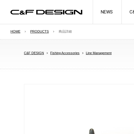
NEWS
C
HOME
PRODUCTS
商品詳細
SEE MORE
C&F DESIGN
Fishing Accessories
Line Management
FLY CASES
UNIVERSAL SYST
FOAM
Professional Guide Series
System Foams/Flips
プロフェッショナルガイドシリーズ
システムフォーム/フリップ
Regular Series
Spare Tubes
レギュラーシリーズ
スペアチューブ
Tubefly Series
チューブフライシリーズ
Multi Series
マルチシリーズ