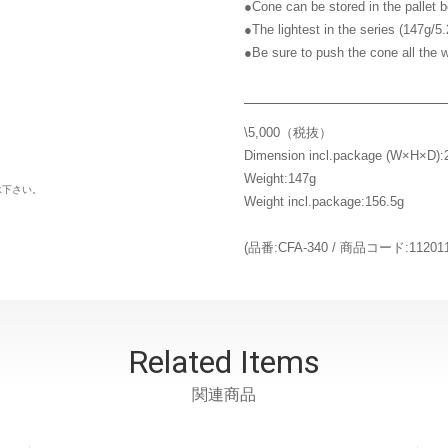
●Cone can be stored in the pallet 
●The lightest in the series (147g/5.
●Be sure to push the cone all the w
\5,000（税抜）
Dimension incl.package (W×H×D)
Weight:147g
承下さい。
Weight incl.package:156.5g
(品番:CFA-340 / 商品コード:1120115)
Related Items
関連商品