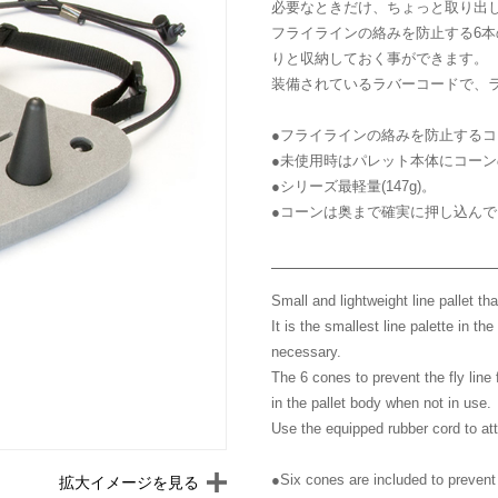
必要なときだけ、ちょっと取り出
エントモロジー
Spare Threaders
フライラインの絡みを防止する6
Accessories
スペアスレッダー
りと収納しておく事ができます。
アクセサリー
Dispensers
装備されているラバーコードで、
ディスペンサー
●フライラインの絡みを防止するコ
●未使用時はパレット本体にコー
●シリーズ最軽量(147g)。
●コーンは奥まで確実に押し込ん
Small and lightweight line pallet tha
It is the smallest line palette in th
necessary.
The 6 cones to prevent the fly line
in the pallet body when not in use.
Use the equipped rubber cord to atta
●Six cones are included to prevent 
拡大イメージを見る