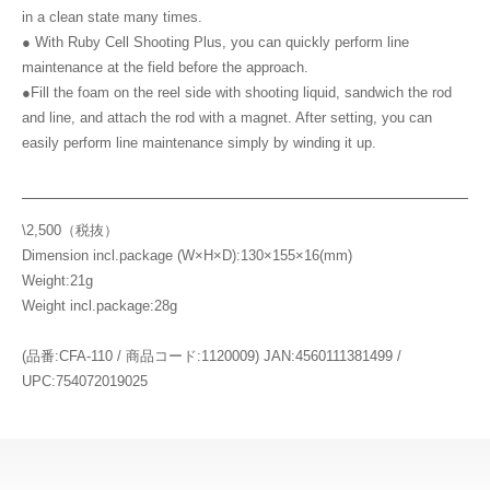
in a clean state many times.
● With Ruby Cell Shooting Plus, you can quickly perform line
maintenance at the field before the approach.
●Fill the foam on the reel side with shooting liquid, sandwich the rod
and line, and attach the rod with a magnet. After setting, you can
easily perform line maintenance simply by winding it up.
\2,500（税抜）
Dimension incl.package (W×H×D):130×155×16(mm)
Weight:21g
Weight incl.package:28g
(品番:CFA-110 / 商品コード:1120009) JAN:4560111381499 /
UPC:754072019025