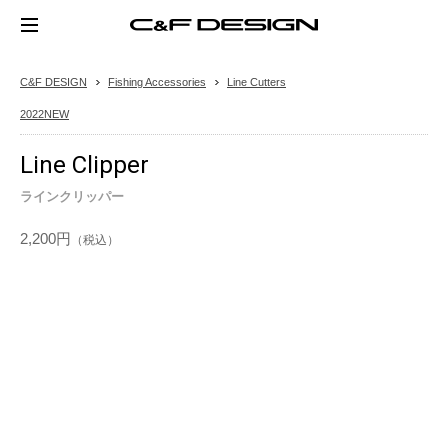
C&F DESIGN
Fishing Accessories
Line Cutters
2022NEW
Line Clipper
ラインクリッパー
2,200円
（税込）