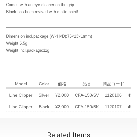
Comes with an eye cleaner on the grip.
Black has been revived with matte paint!
Dimension incl.package (W×H×D):75×13×1(mm)
Weight:5.5g
Weight incl.package:11g
Model
Color
価格
品番
商品コード
Line Clipper
Silver
¥2,000
CFA-150/SV
1120106
456
Line Clipper
Black
¥2,000
CFA-150/BK
1120107
456
Related Items