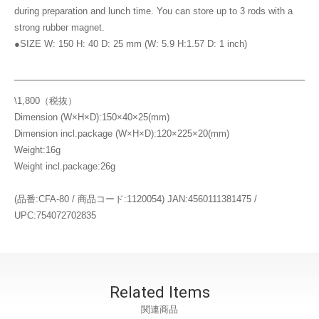
during preparation and lunch time. You can store up to 3 rods with a
strong rubber magnet.
●SIZE W: 150 H: 40 D: 25 mm (W: 5.9 H:1.57 D: 1 inch)
\1,800（税抜）
Dimension (W×H×D):150×40×25(mm)
Dimension incl.package (W×H×D):120×225×20(mm)
Weight:16g
Weight incl.package:26g
(品番:CFA-80 / 商品コード:1120054) JAN:4560111381475 /
UPC:754072702835
Related Items
関連商品