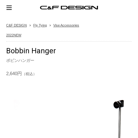
C&F DESIGN
Fly Tying
Vise Accessories
2022NEW
Bobbin Hanger
ボビンハンガー
2,640円
（税込）