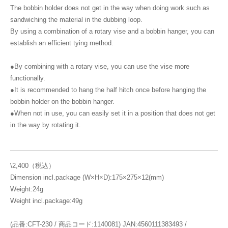
The bobbin holder does not get in the way when doing work such as
sandwiching the material in the dubbing loop.
By using a combination of a rotary vise and a bobbin hanger, you can
establish an efficient tying method.
●By combining with a rotary vise, you can use the vise more
functionally.
●It is recommended to hang the half hitch once before hanging the
bobbin holder on the bobbin hanger.
●When not in use, you can easily set it in a position that does not get
in the way by rotating it.
\2,400（税込）
Dimension incl.package (W×H×D):175×275×12(mm)
Weight:24g
Weight incl.package:49g
(品番:CFT-230 / 商品コード:1140081) JAN:4560111383493 /