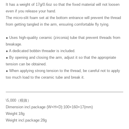
It has a weight of 17g/0.6oz so that the fixed material will not loosen
even if you release your hand.
The micro-slit foam set at the bottom entrance will prevent the thread
from getting tangled in the arm, ensuring comfortable fly tying.
● Uses high-quality ceramic (zirconia) tube that prevent threads from
breakage.
● A dedicated bobbin threader is included.
● By opening and closing the arm, adjust it so that the appropriate
tension can be obtained.
● When applying strong tension to the thread, be careful not to apply
too much load to the ceramic tube and break it.
\5,000（税抜）
Dimension incl.package (W×H×D):100×160×17(mm)
Weight:18g
Weight incl.package:28g