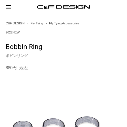
C&F DESIGN
Fly Tying
Fly Tying Accessories
2022NEW
Bobbin Ring
ボビンリング
880円
（税込）