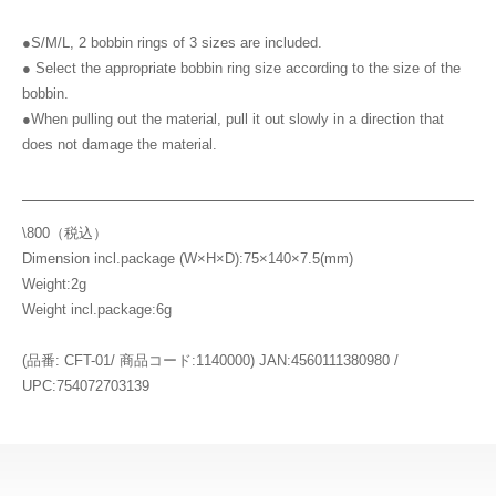
●S/M/L, 2 bobbin rings of 3 sizes are included.
● Select the appropriate bobbin ring size according to the size of the
bobbin.
●When pulling out the material, pull it out slowly in a direction that
does not damage the material.
\800（税込）
Dimension incl.package (W×H×D):75×140×7.5(mm)
Weight:2g
Weight incl.package:6g
(品番: CFT-01/ 商品コード:1140000) JAN:4560111380980 /
UPC:754072703139