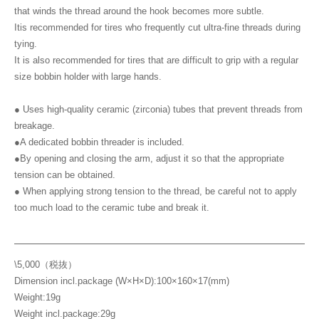
that winds the thread around the hook becomes more subtle.
Itis recommended for tires who frequently cut ultra-fine threads during
tying.
It is also recommended for tires that are difficult to grip with a regular
size bobbin holder with large hands.
● Uses high-quality ceramic (zirconia) tubes that prevent threads from
breakage.
●A dedicated bobbin threader is included.
●By opening and closing the arm, adjust it so that the appropriate
tension can be obtained.
● When applying strong tension to the thread, be careful not to apply
too much load to the ceramic tube and break it.
\5,000（税抜）
Dimension incl.package (W×H×D):100×160×17(mm)
Weight:19g
Weight incl.package:29g