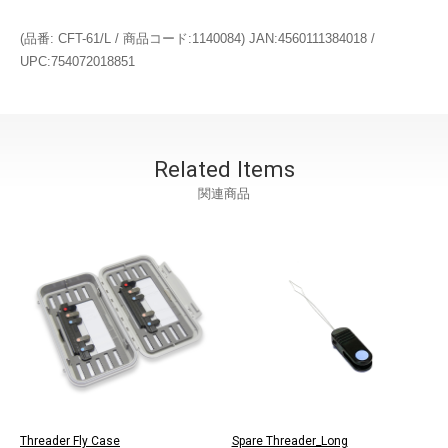
(品番: CFT-61/L / 商品コード:1140084) JAN:4560111384018 /
UPC:754072018851
Related Items
関連商品
Threader Fly Case
Spare Threader_Long