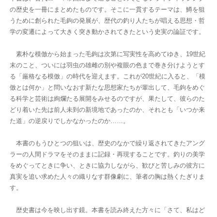
の歴史を一冊にまとめたものです。そこに一貫するテーマは、鱒を狙
うために創られた毛鉤の発展が、歴代の釣り人たちが唱える思想・哲
学の変遷によって大きく突き動かされてきたという史実の論証です。
素朴な模倣から始まった毛鉤は次第に写実性を高めてゆき、19世紀
末のこと、ついには羽虫の雄雌の別や複眼の色まで巻き分けようとす
る「厳格なる模倣」の時代を迎えます。これが20世紀に入ると、「模
倣とは何か」と問いなおす新たな思想家たちが輩出して、毛鉤をめぐ
る科学と芸術は絢爛たる展開をみせるのですが、果たして、彼らのた
どり着いた先は前人未到の新境地であったのか、それとも「いつか来
た道」の逆戻りでしかなかったのか……。
本書のもうひとつの狙いは、歴史のなかで繰り返されてきたアング
ラーの人間ドラマをそのままに記録・再現することです。釣りの美学
をめぐってときに争い、ときに協力しながら、歓びと苦しみの彼方に
真実を追い求めた人々の織りなす群像劇に、筆者の胸は熱くたぎりま
す。
歴史書は今を映し出す鏡。本書を読み終えた方々に「さて、私はど