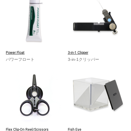
Power Float
3-in-1 Clipper
パワーフロート
3-in-1クリッパー
Flex Clip-On Reel/Scissors
Fish Eye