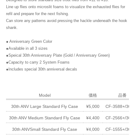
Designed to store standard size trout flies from #12 to #18.
Line up flies onto microslit foams to visualize the exhausted flies for
refil and prepare for the next fishing.
Can store any patterns avoid pressing the hackle undeneath the hook
shank.
● Anniversary Green Color
●Available in all 3 sizes
●Speical 30th Anniversary Plate (Gold / Anniversary Green)
●Capacity to carry 2 System Foams
●Includes special 30th anniversal decals
Model
価格
品番
30th ANV Large Standard Fly Case
¥5,000
CF-3588+/30A
30th ANV Medium Standard Fly Case
¥4,400
CF-2566+/30A
30th ANVSmall Standard Fly Case
¥4,000
CF-1555+/30A