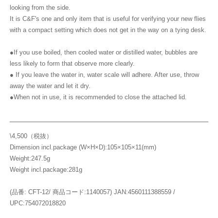
looking from the side.
It is C&F's one and only item that is useful for verifying your new flies
with a compact setting which does not get in the way on a tying desk.
●If you use boiled, then cooled water or distilled water, bubbles are
less likely to form that observe more clearly.
● If you leave the water in, water scale will adhere. After use, throw
away the water and let it dry.
●When not in use, it is recommended to close the attached lid.
\4,500（税抜）
Dimension incl.package (W×H×D):105×105×11(mm)
Weight:247.5g
Weight incl.package:281g
(品番: CFT-12/ 商品コード:1140057) JAN:4560111388559 /
UPC:754072018820