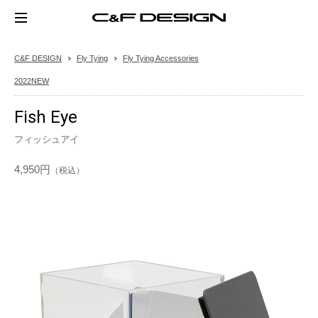
C&F DESIGN
Fly Tying
Fly Tying Accessories
2022NEW
Fish Eye
フィッシュアイ
4,950円
（税込）