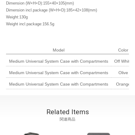
Dimension (W×H×D):155×40×105(mm)
Dimension incl.package (W×H×D):185×42×108(mm)
Weight:130g
Weight incl.package:156.5g
Model
Color
Medium Universal System Case with Compartments
Off White
Medium Universal System Case with Compartments
Olive
Medium Universal System Case with Compartments
Orange
Related Items
関連商品