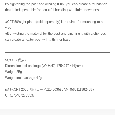
By tightening the post and winding it up, you can create a foundation
that is indispensable for beautiful hackling with little unevenness.
●CFT-50/sight plate (sold separately) is required for mounting to a
vise.
●By twisting the material for the post and pinching it with a clip, you
can create a neater post with a thinner base.
\3,800（税抜）
Dimension incl.package (W×H×D):175×270×14(mm)
Weight:25g
Weight incl.package:47g
(品番:CFT-200 / 商品コード:1140035) JAN:4560111382458 /
UPC:754072703337