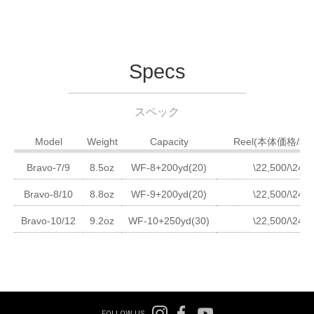
Specs
スペック
Model
Weight
Capacity
Reel(本体価格/税
Bravo-7/9
8.5oz
WF-8+200yd(20)
\22,500/\24,7
Bravo-8/10
8.8oz
WF-9+200yd(20)
\22,500/\24,7
Bravo-10/12
9.2oz
WF-10+250yd(30)
\22,500/\24,7
FOLLOW US