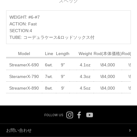
スペック
WEIGHT: #6-#7
ACTION: Fast
SECTION:4
TUBE: コーデュラケース&ロッドソックス付
Model
Line
Length
Weight
Rod(本体価格)
Rod(
StreamerX-690
6wt.
9"
4.1oz
\84,000
\92,
SteramerX-790
7wt.
9"
4.3oz
\84,000
\92,
StreamerX-890
8wt.
9'
4.5oz
\84,000
\92,
FOLLOW US
お問い合わせ