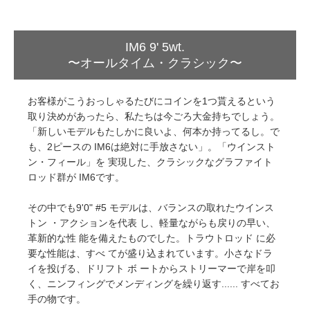
IM6 9' 5wt.
〜オールタイム・クラシック〜
お客様がこうおっしゃるたびにコインを1つ貰えるという
取り決めがあったら、私たちは今ごろ大金持ちでしょう。
「新しいモデルもたしかに良いよ、何本か持ってるし。で
も、2ピースの IM6は絶対に手放さない」。「ウインスト
ン・フィール」を 実現した、クラシックなグラファイト
ロッド群が IM6です。
その中でも9'0" #5 モデルは、バランスの取れたウインス
トン ・アクションを代表 し、軽量ながらも戻りの早い、
革新的な性 能を備えたものでした。トラウトロッド に必
要な性能は、すべ てが盛り込まれています。小さなドラ
イを投げる、ドリフト ボ ートからストリーマーで岸を叩
く、ニンフィングでメンディングを繰り返す...... すべてお
手の物です。