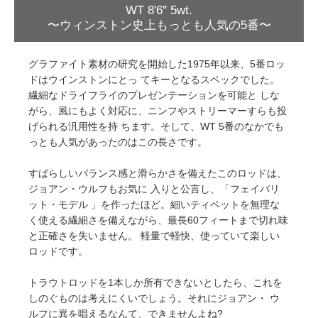
WT 8'6'' 5wt.
〜ウィンストン史上もっとも人気の5番〜
グラファイト素材の研究を開始した1975年以来、5番ロッ
ドはウインストンにとっ てキーとなるスペックでした。
繊細なドライフライのプレゼンテーションを可能と しな
がら、風にもよく対応に、ニンフやストリーマーすらも投
げられる汎用性を持 ちます。そして、WT 5番のなかでも
っとも人気があったのはこの長さです。
すばらしいバランス感と滑らかさを備えたこのロッドは、
ジョアン・ウルフもお気に 入りと公言し、「フェイバリ
ット・モデル 」を作ったほど。細いティペットを無理な
く使える繊細さを備えながら、最長60フィートまで切れ味
と正確さを失いません。 軽量で軽快、使っていて楽しい
ロッドです。
トラウトロッドを1本しか所有できないとしたら、これを
しのぐものは考えにくいでしょう。それにジョアン・ ウ
ルフに異を唱えるなんて、できませんよね?