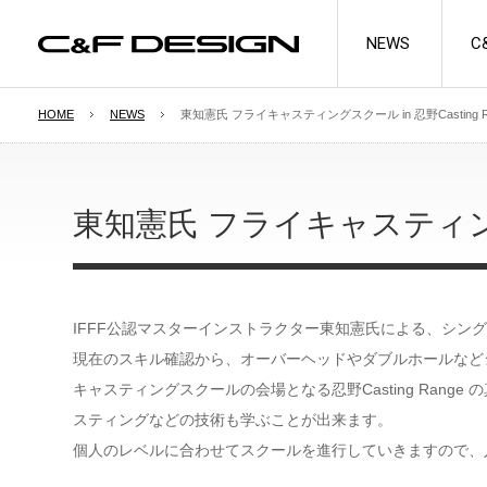
NEWS
C
HOME
NEWS
東知憲氏 フライキャスティングスクール in 忍野Casting Range(
SEE MORE
東知憲氏 フライキャスティングスク
FLY CASES
UNIVERSAL SYST
FOAM
Professional Guide Series
System Foams/Flips
プロフェッショナルガイドシリーズ
IFFF公認マスターインストラクター東知憲氏による、シン
システムフォーム/フリップ
Regular Series
現在のスキル確認から、オーバーヘッドやダブルホールなど
Spare Tubes
レギュラーシリーズ
スペアチューブ
Tubefly Series
キャスティングスクールの会場となる忍野Casting Ra
チューブフライシリーズ
スティングなどの技術も学ぶことが出来ます。
Multi Series
個人のレベルに合わせてスクールを進行していきますので、
マルチシリーズ