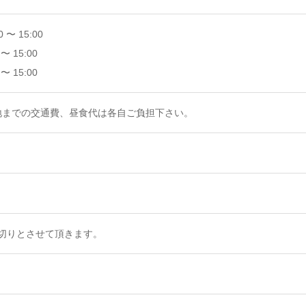
エントモロジー
Spare Threaders
Accessories
スペアスレッダー
 〜 15:00
アクセサリー
Dispensers
〜 15:00
ディスペンサー
〜 15:00
＊現地までの交通費、昼食代は各自ご負担下さい。
切りとさせて頂きます。