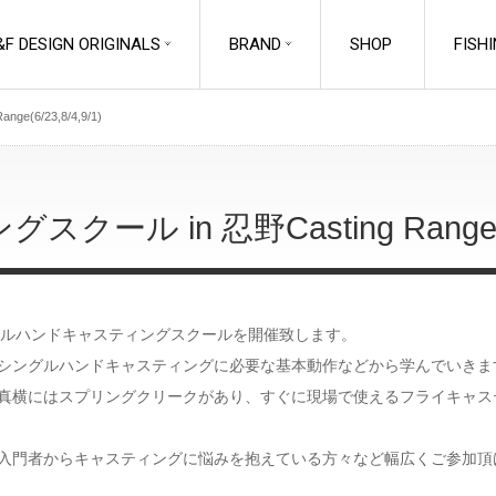
&F DESIGN ORIGINALS
BRAND
SHOP
FISH
6/23,8/4,9/1)
ール in 忍野Casting Rang
EM
FISHING
ACCESSORIES
Line Management
Chest Storage
ラインマネジメント
グルハンドキャスティングスクールを開催致します。
チェストストレージ
Landing Net
シングルハンドキャスティングに必要な基本動作などから学んでいきま
Fly Patches
Accessories
フライパッチ
ランディングネットアクセサリ
nge の真横にはスプリングクリークがあり、すぐに現場で使えるフライキ
ー
Retractors
Rod Holders
リトラクター
ロッドホルダー
入門者からキャスティングに悩みを抱えている方々など幅広くご参加頂
Line Cutters
Entomology
ラインカッター