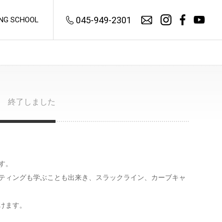
045-949-2301
ING SCHOOL
e
終了しました
FLY TYING
Fly Tying Vises
Hair Stackers
フライタイイング
ヘアスタッカー
Vise Accessories
Dubbing Twisters
す。
バイスアクセサリー
ダビングツイスター
Fly Tying Accessories
ャスティングも学ぶことも出来き、スラックライン、カーブキャ
Combs
フライタイイング・アクセサリ
タイイング・コーム
ー
Bodkins
けます。
Bobbin Holders
ボドキン
ボビンホルダー